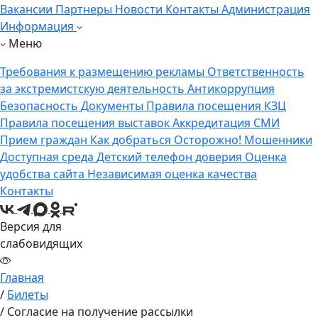
Вакансии
Партнеры
Новости
Контакты
Администрация
Информация
Меню
Требования к размещению рекламы
Ответственность
за экстремистскую деятельность
Антикоррупция
Безопасность
Документы
Правила посещения КЗЦ
Правила посещения выставок
Аккредитация СМИ
Прием граждан
Как добраться
Осторожно! Мошенники
Доступная среда
Детский телефон доверия
Оценка
удобства сайта
Независимая оценка качества
Контакты
Версия для
слабовидящих
Главная
/
Билеты
/
Согласие на получение рассылки