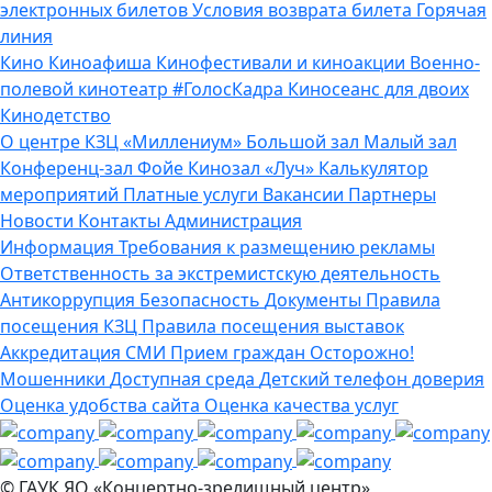
электронных билетов
Условия возврата билета
Горячая
линия
Кино
Киноафиша
Кинофестивали и киноакции
Военно-
полевой кинотеатр
#ГолосКадра
Киносеанс для двоих
Кинодетство
О центре
КЗЦ «Миллениум»
Большой зал
Малый зал
Конференц-зал
Фойе
Кинозал «Луч»
Калькулятор
мероприятий
Платные услуги
Вакансии
Партнеры
Новости
Контакты
Администрация
Информация
Требования к размещению рекламы
Ответственность за экстремистскую деятельность
Антикоррупция
Безопасность
Документы
Правила
посещения КЗЦ
Правила посещения выставок
Аккредитация СМИ
Прием граждан
Осторожно!
Мошенники
Доступная среда
Детский телефон доверия
Оценка удобства сайта
Оценка качества услуг
© ГАУК ЯО «Концертно-зрелищный центр»