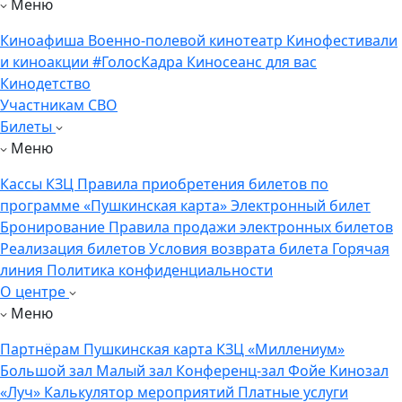
Меню
Киноафиша
Военно-полевой кинотеатр
Кинофестивали
и киноакции
#ГолосКадра
Киносеанс для вас
Кинодетство
Участникам СВО
Билеты
Меню
Кассы КЗЦ
Правила приобретения билетов по
программе «Пушкинская карта»
Электронный билет
Бронирование
Правила продажи электронных билетов
Реализация билетов
Условия возврата билета
Горячая
линия
Политика конфиденциальности
О центре
Меню
Партнёрам
Пушкинская карта
КЗЦ «Миллениум»
Большой зал
Малый зал
Конференц-зал
Фойе
Кинозал
«Луч»
Калькулятор мероприятий
Платные услуги