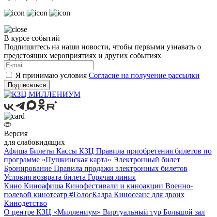
В курсе событий
Подпишитесь на наши новости, чтобы первыми узнавать о
предстоящих мероприятиях и других событиях
Я принимаю условия
Согласие на получение рассылки
Подписаться
Версия
для слабовидящих
Афиша
Билеты
Кассы КЗЦ
Правила приобретения билетов по
программе «Пушкинская карта»
Электронный билет
Бронирование
Правила продажи электронных билетов
Условия возврата билета
Горячая линия
Кино
Киноафиша
Кинофестивали и киноакции
Военно-
полевой кинотеатр
#ГолосКадра
Киносеанс для двоих
Кинодетство
О центре
КЗЦ «Миллениум»
Виртуальный тур
Большой зал