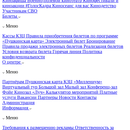
Киноафиша
Военно-полевой кинотеатр
Кинофестивали и
киноакции
#ГолосКадра
Киносеанс для вас
Кинодетство
Участникам СВО
Билеты
Меню
Кассы КЗЦ
Правила приобретения билетов по программе
«Пушкинская карта»
Электронный билет
Бронирование
Правила продажи электронных билетов
Реализация билетов
Условия возврата билета
Горячая линия
Политика
конфиденциальности
О центре
Меню
Партнёрам
Пушкинская карта
КЗЦ «Миллениум»
Виртуальный тур
Большой зал
Малый зал
Конференц-зал
Фойе
Кинозал «Луч»
Калькулятор мероприятий
Платные
услуги
Вакансии
Партнеры
Новости
Контакты
Администрация
Информация
Меню
Требования к размещению рекламы
Ответственность за