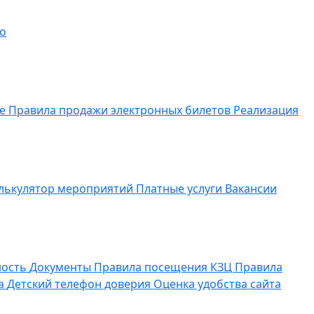
о
ие
Правила продажи электронных билетов
Реализация
лькулятор мероприятий
Платные услуги
Вакансии
ность
Документы
Правила посещения КЗЦ
Правила
да
Детский телефон доверия
Оценка удобства сайта