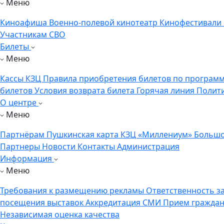
Меню
Киноафиша
Военно-полевой кинотеатр
Кинофестивали
Участникам СВО
Билеты
Меню
Кассы КЗЦ
Правила приобретения билетов по программ
билетов
Условия возврата билета
Горячая линия
Полит
О центре
Меню
Партнёрам
Пушкинская карта
КЗЦ «Миллениум»
Большо
Партнеры
Новости
Контакты
Администрация
Информация
Меню
Требования к размещению рекламы
Ответственность з
посещения выставок
Аккредитация СМИ
Прием гражда
Независимая оценка качества