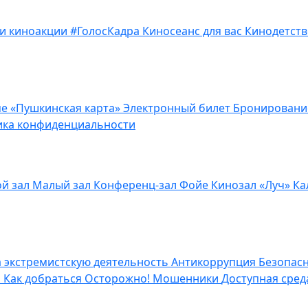
 и киноакции
#ГолосКадра
Киносеанс для вас
Кинодетств
е «Пушкинская карта»
Электронный билет
Бронирован
ика конфиденциальности
й зал
Малый зал
Конференц-зал
Фойе
Кинозал «Луч»
Ка
а экстремистскую деятельность
Антикоррупция
Безопас
н
Как добраться
Осторожно! Мошенники
Доступная сре