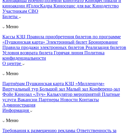
Киноафиша
Военно-полевой кинотеатр
Кинофестивали и
киноакции
#ГолосКадра
Киносеанс для вас
Кинодетство
Участникам СВО
Билеты
Меню
Кассы КЗЦ
Правила приобретения билетов по программе
«Пушкинская карта»
Электронный билет
Бронирование
Правила продажи электронных билетов
Реализация билетов
Условия возврата билета
Горячая линия
Политика
конфиденциальности
О центре
Меню
Партнёрам
Пушкинская карта
КЗЦ «Миллениум»
Виртуальный тур
Большой зал
Малый зал
Конференц-зал
Фойе
Кинозал «Луч»
Калькулятор мероприятий
Платные
услуги
Вакансии
Партнеры
Новости
Контакты
Администрация
Информация
Меню
Требования к размещению рекламы
Ответственность за