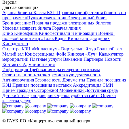
Версия
для слабовидящих
Афиша
Билеты
Кассы КЗЦ
Правила приобретения билетов по
программе «Пушкинская карта»
Электронный билет
Бронирование
Правила продажи электронных билетов
Условия возврата билета
Горячая линия
Кино
Киноафиша
Кинофестивали и киноакции
Военно-
полевой кинотеатр
#ГолосКадра
Киносеанс для двоих
Кинодетство
О центре
КЗЦ «Миллениум»
Виртуальный тур
Большой зал
Малый зал
Конференц-зал
Фойе
Кинозал «Луч»
Калькулятор
мероприятий
Платные услуги
Вакансии
Партнеры
Новости
Контакты
Администрация
Информация
Требования к размещению рекламы
Ответственность за экстремистскую деятельность
Антикоррупция
Безопасность
Документы
Правила посещения
КЗЦ
Правила посещения выставок
Аккредитация СМИ
Прием граждан
Осторожно! Мошенники
Доступная среда
Детский телефон доверия
Оценка удобства сайта
Оценка
качества услуг
© ГАУК ЯО «Концертно-зрелищный центр»