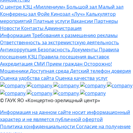
О центре
КЗЦ «Миллениум»
Большой зал
Малый зал
Конференц-зал
Фойе
Кинозал «Луч»
Калькулятор
мероприятий
Платные услуги
Вакансии
Партнеры
Новости
Контакты
Администрация
Информация
Требования к размещению рекламы
Ответственность за экстремистскую деятельность
Антикоррупция
Безопасность
Документы
Правила
посещения КЗЦ
Правила посещения выставок
Аккредитация СМИ
Прием граждан
Осторожно!
Мошенники
Доступная среда
Детский телефон доверия
Оценка удобства сайта
Оценка качества услуг
© ГАУК ЯО «Концертно-зрелищный центр»
Информация на данном сайте носит информационный
характер и не является публичной офертой
Политика конфиденциальности
Согласие на получение