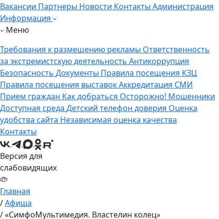
Вакансии
Партнеры
Новости
Контакты
Администрация
Информация
Меню
Требования к размещению рекламы
Ответственность
за экстремистскую деятельность
Антикоррупция
Безопасность
Документы
Правила посещения КЗЦ
Правила посещения выставок
Аккредитация СМИ
Прием граждан
Как добраться
Осторожно! Мошенники
Доступная среда
Детский телефон доверия
Оценка
удобства сайта
Независимая оценка качества
Контакты
Версия для
слабовидящих
Главная
/
Aфиша
/
«СимфоМультимедия. Властелин колец»