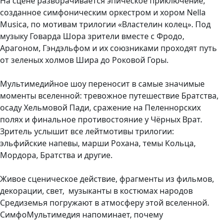
На сцене разворачивается эпическое приключение,
созданное симфоническим оркестром и хором Nella
Musica, по мотивам трилогии «Властелин колец». Под
музыку Говарда Шора зрители вместе с Фродо,
Арагоном, Гэндэльфом и их союзниками проходят путь
от зеленых холмов Шира до Роковой Горы.
Мультимедийное шоу переносит в самые значимые
моменты вселенной: тревожное путешествие Братства,
осаду Хельмовой Пади, сражение на Пеленнорских
полях и финальное противостояние у Чёрных Врат.
Зритель услышит все лейтмотивы трилогии:
эльфийские напевы, марши Рохана, темы Кольца,
Мордора, Братства и другие.
Живое сценическое действие, фрагменты из фильмов,
декорации, свет, музыканты в костюмах народов
Средиземья погружают в атмосферу этой вселенной.
СимфоМультимедия напоминает, почему