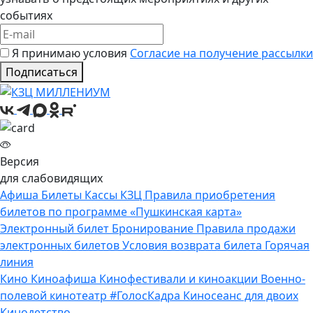
событиях
Я принимаю условия
Согласие на получение рассылки
Подписаться
Версия
для слабовидящих
Афиша
Билеты
Кассы КЗЦ
Правила приобретения
билетов по программе «Пушкинская карта»
Электронный билет
Бронирование
Правила продажи
электронных билетов
Условия возврата билета
Горячая
линия
Кино
Киноафиша
Кинофестивали и киноакции
Военно-
полевой кинотеатр
#ГолосКадра
Киносеанс для двоих
Кинодетство