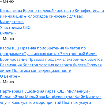
Меню
Киноафиша
Военно-полевой кинотеатр
Кинофестивали
и киноакции
#ГолосКадра
Киносеанс для вас
Кинодетство
Участникам СВО
Билеты
Меню
Кассы КЗЦ
Правила приобретения билетов по
программе «Пушкинская карта»
Электронный билет
Бронирование
Правила продажи электронных билетов
Реализация билетов
Условия возврата билета
Горячая
линия
Политика конфиденциальности
О центре
Меню
Партнёрам
Пушкинская карта
КЗЦ «Миллениум»
Большой зал
Малый зал
Конференц-зал
Фойе
Кинозал
«Луч»
Калькулятор мероприятий
Платные услуги