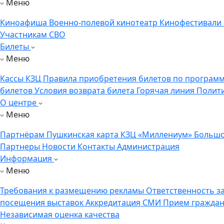
Меню
Киноафиша
Военно-полевой кинотеатр
Кинофестивали
Участникам СВО
Билеты
Меню
Кассы КЗЦ
Правила приобретения билетов по программ
билетов
Условия возврата билета
Горячая линия
Полит
О центре
Меню
Партнёрам
Пушкинская карта
КЗЦ «Миллениум»
Большо
Партнеры
Новости
Контакты
Администрация
Информация
Меню
Требования к размещению рекламы
Ответственность з
посещения выставок
Аккредитация СМИ
Прием гражда
Независимая оценка качества