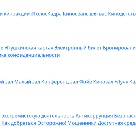
 и киноакции
#ГолосКадра
Киносеанс для вас
Кинодетств
е «Пушкинская карта»
Электронный билет
Бронирован
ика конфиденциальности
й зал
Малый зал
Конференц-зал
Фойе
Кинозал «Луч»
Ка
а экстремистскую деятельность
Антикоррупция
Безопас
н
Как добраться
Осторожно! Мошенники
Доступная сре