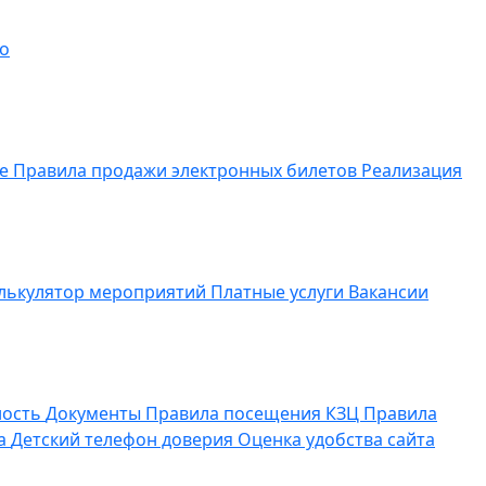
о
ие
Правила продажи электронных билетов
Реализация
лькулятор мероприятий
Платные услуги
Вакансии
ность
Документы
Правила посещения КЗЦ
Правила
да
Детский телефон доверия
Оценка удобства сайта