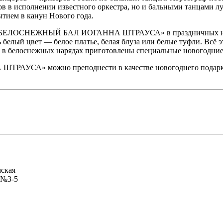
сов в исполнении известного оркестра, но и бальными танцами 
тием в канун Нового года.
оу «БЕЛОСНЕЖНЫЙ БАЛ ИОГАННА ШТРАУСА» в праздничных наря
белый цвет — белое платье, белая блуза или белые туфли. Всё 
й в белоснежных нарядах приготовлены специальные новогодние
УСА» можно преподнести в качестве новогоднего подарка, к
мская
 №3-5