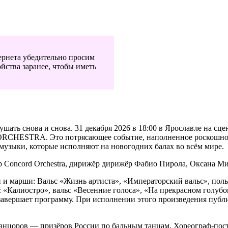
ернета убедительно просим
йства заранее, чтобы иметь
лушать снова и снова. 31 декабря 2026 в 18:00 в Ярославле на 
. Это потрясающее событие, наполненное роскошной муз
музыки, которые исполняют на новогодних балах во всём мире.
 Concord Orchestra, дирижёр дирижёр Фабио Пирола, Оксана М
и марши: Вальс «Жизнь артиста», «Императорский вальс», польк
 «Калиостро», вальс «Весенние голоса», «На прекрасном голубо
авершает программу. При исполнении этого произведения публик
анцоров — призёров России по бальным танцам. Хореограф-по