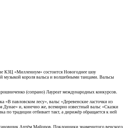
сцене КЗЦ «Миллениум» состоится Новогоднее шоу
ыкой короля вальса и волшебными танцами. Вальсы
ирошниченко (сопрано) Лауреат международных конкурсов.
а «В павловском лесу», вальс «Деревенские ласточки из
м Дунае» и, конечно же, всемирно известный вальс «Сказки
а по традиции отбивает такт, а дирижёр обращается к ней
становщик Артём Майоров. Поклонники знаменитого венского