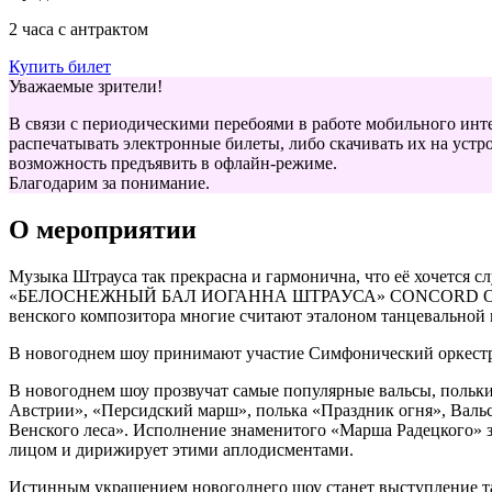
2 часа с антрактом
Купить билет
Уважаемые зрители!
В связи с периодическими перебоями в работе мобильного инт
распечатывать электронные билеты, либо скачивать их на устро
возможность предъявить в офлайн-режиме.
Благодарим за понимание.
О мероприятии
Музыка Штрауса так прекрасна и гармонична, что её хочется с
«БЕЛОСНЕЖНЫЙ БАЛ ИОГАННА ШТРАУСА» CONCORD ORCHESTRA
венского композитора многие считают эталоном танцевальной 
В новогоднем шоу принимают участие Симфонический оркестр
В новогоднем шоу прозвучат самые популярные вальсы, польки 
Австрии», «Персидский марш», полька «Праздник огня», Вальс
Венского леса». Исполнение знаменитого «Марша Радецкого» з
лицом и дирижирует этими аплодисментами.
Истинным украшением новогоднего шоу станет выступление т