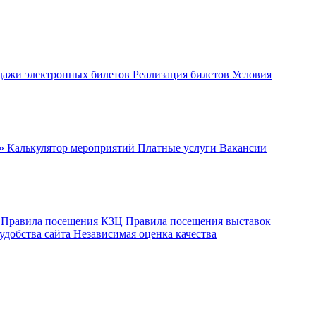
дажи электронных билетов
Реализация билетов
Условия
ч»
Калькулятор мероприятий
Платные услуги
Вакансии
ы
Правила посещения КЗЦ
Правила посещения выставок
удобства сайта
Независимая оценка качества