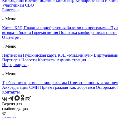
Киноафиша
Военно-полевой кинотеатр
Кинофестивали и кин
Участникам СВО
Билеты
Меню
Кассы КЗЦ
Правила приобретения билетов по программе «Пу
возврата билета
Горячая линия
Политика конфиденциальности
О центре
Меню
Партнёрам
Пушкинская карта
КЗЦ «Миллениум»
Виртуальный
Партнеры
Новости
Контакты
Администрация
Информация
Меню
Требования к размещению рекламы
Ответственность за экстре
Аккредитация СМИ
Прием граждан
Как добраться
Осторожно
Контакты
Версия для
слабовидящих