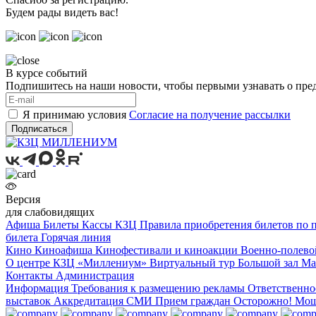
Будем рады видеть вас!
В курсе событий
Подпишитесь на наши новости, чтобы первыми узнавать о пре
Я принимаю условия
Согласие на получение рассылки
Подписаться
Версия
для слабовидящих
Афиша
Билеты
Кассы КЗЦ
Правила приобретения билетов по
билета
Горячая линия
Кино
Киноафиша
Кинофестивали и киноакции
Военно-полево
О центре
КЗЦ «Миллениум»
Виртуальный тур
Большой зал
Ма
Контакты
Администрация
Информация
Требования к размещению рекламы
Ответственно
выставок
Аккредитация СМИ
Прием граждан
Осторожно! Мо