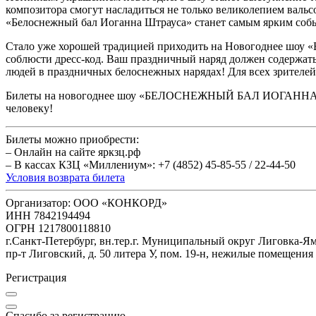
композитора смогут насладиться не только великолепием валь
«Белоснежный бал Иоганна Штрауса» станет самым ярким собы
Стало уже хорошей традицией приходить на Новогоднее ш
соблюсти дресс-код. Ваш праздничный наряд должен содержать 
людей в праздничных белоснежных нарядах! Для всех зрителе
Билеты на новогоднее шоу «БЕЛОСНЕЖНЫЙ БАЛ ИОГАННА ШТРА
человеку!
Билеты можно приобрести:
– Онлайн на сайте яркзц.рф
– В кассах КЗЦ «Миллениум»: +7 (4852) 45-85-55 / 22-44-50
Условия возврата билета
Организатор: ООО «КОНКОРД»
ИНН 7842194494
ОГРН 1217800118810
г.Санкт-Петербург, вн.тер.г. Муниципальный округ Лиговка-Я
пр-т Лиговский, д. 50 литера У, пом. 19-н, нежилые помещения
Регистрация
Спасибо за регистрацию.