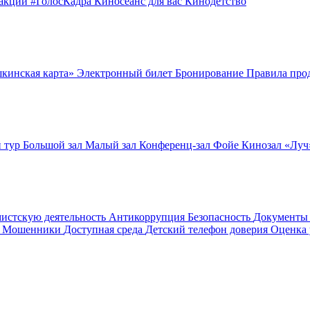
оакции
#ГолосКадра
Киносеанс для вас
Кинодетство
шкинская карта»
Электронный билет
Бронирование
Правила про
 тур
Большой зал
Малый зал
Конференц-зал
Фойе
Кинозал «Лу
мистскую деятельность
Антикоррупция
Безопасность
Документ
! Мошенники
Доступная среда
Детский телефон доверия
Оценка 