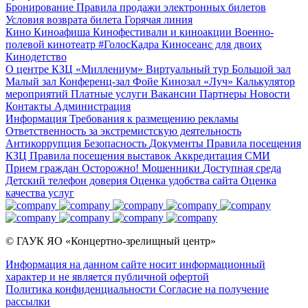
Бронирование
Правила продажи электронных билетов
Условия возврата билета
Горячая линия
Кино
Киноафиша
Кинофестивали и киноакции
Военно-
полевой кинотеатр
#ГолосКадра
Киносеанс для двоих
Кинодетство
О центре
КЗЦ «Миллениум»
Виртуальный тур
Большой зал
Малый зал
Конференц-зал
Фойе
Кинозал «Луч»
Калькулятор
мероприятий
Платные услуги
Вакансии
Партнеры
Новости
Контакты
Администрация
Информация
Требования к размещению рекламы
Ответственность за экстремистскую деятельность
Антикоррупция
Безопасность
Документы
Правила посещения
КЗЦ
Правила посещения выставок
Аккредитация СМИ
Прием граждан
Осторожно! Мошенники
Доступная среда
Детский телефон доверия
Оценка удобства сайта
Оценка
качества услуг
© ГАУК ЯО «Концертно-зрелищный центр»
Информация на данном сайте носит информационный
характер и не является публичной офертой
Политика конфиденциальности
Согласие на получение
рассылки