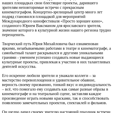
наших площадках свои блестящие проекты, дарившего
зрителям неповторимые встречи с прекрасным
кинематографом. Концертно-зрелищный центр много лет
подряд становился площадкой для мероприятий
Международного кинофестиваля «Просто хорошее кино»,
созданного Юрием Ваксманом для ярославского зрителя,
значение которого в культурной жизни нашего региона трудно
переоценить.
Творческий путь Юрия Михайловича был ознаменован
яркими, незабываемыми работами в театре и кинематографе, а
самобытный талант раскрывался и другими уникальными
гранями - умением успешно создавать новые выдающиеся
культурные проекты, привлекая к участию в них талантливых
деятелей искусства.
Его искренне любили зрители и уважали коллеги – за
мастерство перевоплощения и удивительное обаяние,
верность своему призванию, тонкий вкус и индивидуальность
– всё, что помогало ему создавать как самые разные образы в
кинематографе и на театральной сцене, заставляя каждое
произведение играть новыми красками, так и способствовать
появлению замечательных проектов, спектаклей и фильмов.
Он щедро дарил своему зрителю настоящий праздник встречи