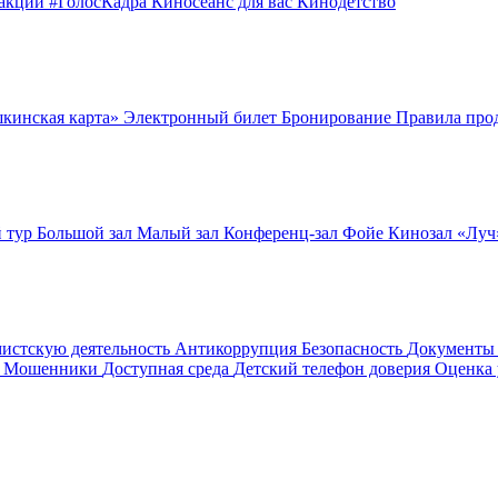
оакции
#ГолосКадра
Киносеанс для вас
Кинодетство
шкинская карта»
Электронный билет
Бронирование
Правила про
 тур
Большой зал
Малый зал
Конференц-зал
Фойе
Кинозал «Лу
мистскую деятельность
Антикоррупция
Безопасность
Документ
! Мошенники
Доступная среда
Детский телефон доверия
Оценка 