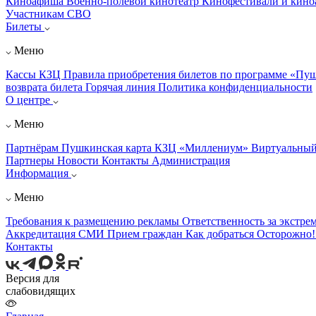
Киноафиша
Военно-полевой кинотеатр
Кинофестивали и кин
Участникам СВО
Билеты
Меню
Кассы КЗЦ
Правила приобретения билетов по программе «Пу
возврата билета
Горячая линия
Политика конфиденциальности
О центре
Меню
Партнёрам
Пушкинская карта
КЗЦ «Миллениум»
Виртуальный
Партнеры
Новости
Контакты
Администрация
Информация
Меню
Требования к размещению рекламы
Ответственность за экстре
Аккредитация СМИ
Прием граждан
Как добраться
Осторожно
Контакты
Версия для
слабовидящих