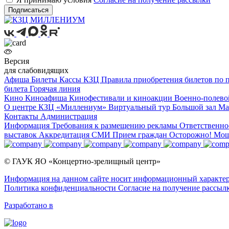
Подписаться
Версия
для слабовидящих
Афиша
Билеты
Кассы КЗЦ
Правила приобретения билетов по
билета
Горячая линия
Кино
Киноафиша
Кинофестивали и киноакции
Военно-полево
О центре
КЗЦ «Миллениум»
Виртуальный тур
Большой зал
Ма
Контакты
Администрация
Информация
Требования к размещению рекламы
Ответственно
выставок
Аккредитация СМИ
Прием граждан
Осторожно! Мо
© ГАУК ЯО «Концертно-зрелищный центр»
Информация на данном сайте носит информационный характер 
Политика конфиденциальности
Согласие на получение рассыл
Разработано в