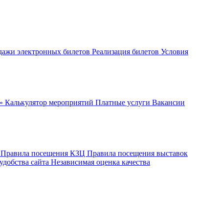
дажи электронных билетов
Реализация билетов
Условия
ч»
Калькулятор мероприятий
Платные услуги
Вакансии
ы
Правила посещения КЗЦ
Правила посещения выставок
удобства сайта
Независимая оценка качества