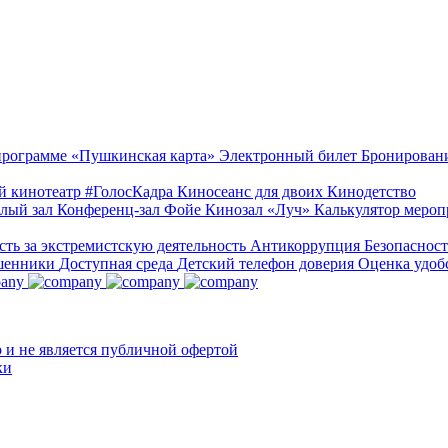
 программе «Пушкинская карта»
Электронный билет
Бронирован
й кинотеатр
#ГолосКадра
Киносеанс для двоих
Кинодетство
лый зал
Конференц-зал
Фойе
Кинозал «Луч»
Калькулятор меро
сть за экстремистскую деятельность
Антикоррупция
Безопаснос
шенники
Доступная среда
Детский телефон доверия
Оценка удоб
и не является публичной офертой
ки