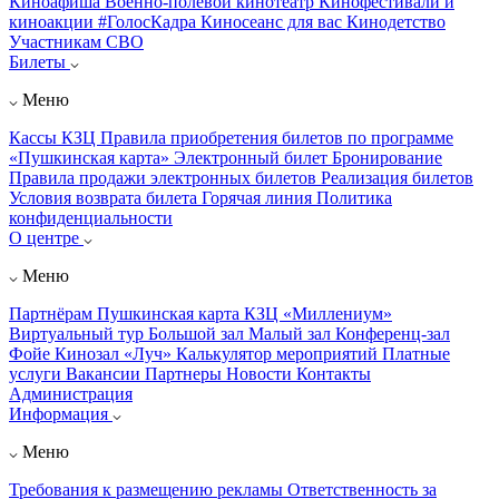
Киноафиша
Военно-полевой кинотеатр
Кинофестивали и
киноакции
#ГолосКадра
Киносеанс для вас
Кинодетство
Участникам СВО
Билеты
Меню
Кассы КЗЦ
Правила приобретения билетов по программе
«Пушкинская карта»
Электронный билет
Бронирование
Правила продажи электронных билетов
Реализация билетов
Условия возврата билета
Горячая линия
Политика
конфиденциальности
О центре
Меню
Партнёрам
Пушкинская карта
КЗЦ «Миллениум»
Виртуальный тур
Большой зал
Малый зал
Конференц-зал
Фойе
Кинозал «Луч»
Калькулятор мероприятий
Платные
услуги
Вакансии
Партнеры
Новости
Контакты
Администрация
Информация
Меню
Требования к размещению рекламы
Ответственность за