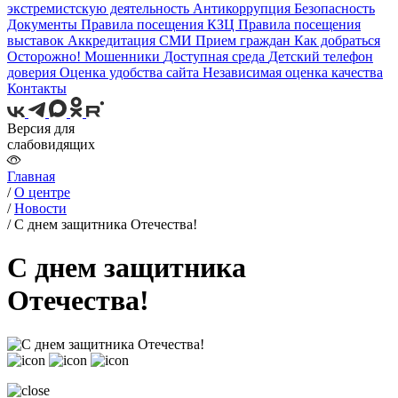
экстремистскую деятельность
Антикоррупция
Безопасность
Документы
Правила посещения КЗЦ
Правила посещения
выставок
Аккредитация СМИ
Прием граждан
Как добраться
Осторожно! Мошенники
Доступная среда
Детский телефон
доверия
Оценка удобства сайта
Независимая оценка качества
Контакты
Версия для
слабовидящих
Главная
/
О центре
/
Новости
/
С днем защитника Отечества!
С днем защитника
Отечества!