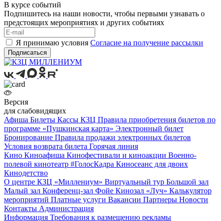
В курсе событий
Подпишитесь на наши новости, чтобы первыми узнавать о
предстоящих мероприятиях и других событиях
Я принимаю условия
Согласие на получение рассылки
Подписаться
Версия
для слабовидящих
Афиша
Билеты
Кассы КЗЦ
Правила приобретения билетов по
программе «Пушкинская карта»
Электронный билет
Бронирование
Правила продажи электронных билетов
Условия возврата билета
Горячая линия
Кино
Киноафиша
Кинофестивали и киноакции
Военно-
полевой кинотеатр
#ГолосКадра
Киносеанс для двоих
Кинодетство
О центре
КЗЦ «Миллениум»
Виртуальный тур
Большой зал
Малый зал
Конференц-зал
Фойе
Кинозал «Луч»
Калькулятор
мероприятий
Платные услуги
Вакансии
Партнеры
Новости
Контакты
Администрация
Информация
Требования к размещению рекламы