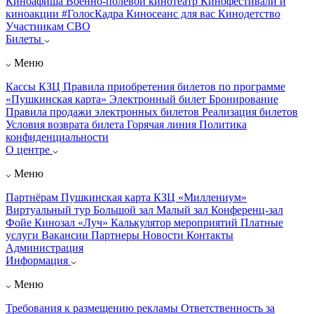
Киноафиша
Военно-полевой кинотеатр
Кинофестивали и
киноакции
#ГолосКадра
Киносеанс для вас
Кинодетство
Участникам СВО
Билеты
Меню
Кассы КЗЦ
Правила приобретения билетов по программе
«Пушкинская карта»
Электронный билет
Бронирование
Правила продажи электронных билетов
Реализация билетов
Условия возврата билета
Горячая линия
Политика
конфиденциальности
О центре
Меню
Партнёрам
Пушкинская карта
КЗЦ «Миллениум»
Виртуальный тур
Большой зал
Малый зал
Конференц-зал
Фойе
Кинозал «Луч»
Калькулятор мероприятий
Платные
услуги
Вакансии
Партнеры
Новости
Контакты
Администрация
Информация
Меню
Требования к размещению рекламы
Ответственность за