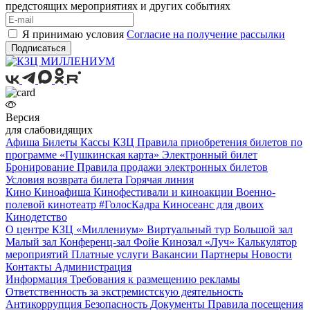
предстоящих мероприятиях и других событиях
Я принимаю условия
Согласие на получение рассылки
Подписаться
Версия
для слабовидящих
Афиша
Билеты
Кассы КЗЦ
Правила приобретения билетов по
программе «Пушкинская карта»
Электронный билет
Бронирование
Правила продажи электронных билетов
Условия возврата билета
Горячая линия
Кино
Киноафиша
Кинофестивали и киноакции
Военно-
полевой кинотеатр
#ГолосКадра
Киносеанс для двоих
Кинодетство
О центре
КЗЦ «Миллениум»
Виртуальный тур
Большой зал
Малый зал
Конференц-зал
Фойе
Кинозал «Луч»
Калькулятор
мероприятий
Платные услуги
Вакансии
Партнеры
Новости
Контакты
Администрация
Информация
Требования к размещению рекламы
Ответственность за экстремистскую деятельность
Антикоррупция
Безопасность
Документы
Правила посещения