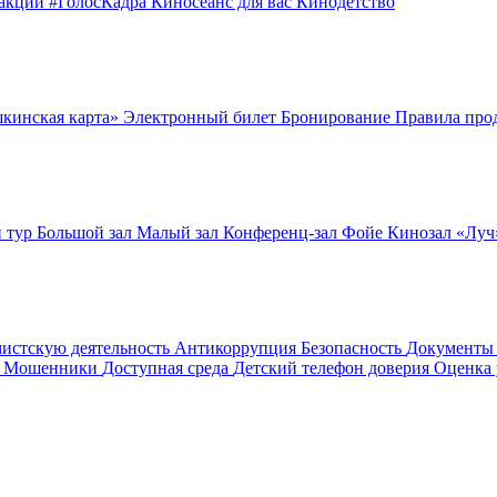
оакции
#ГолосКадра
Киносеанс для вас
Кинодетство
шкинская карта»
Электронный билет
Бронирование
Правила про
 тур
Большой зал
Малый зал
Конференц-зал
Фойе
Кинозал «Лу
мистскую деятельность
Антикоррупция
Безопасность
Документ
! Мошенники
Доступная среда
Детский телефон доверия
Оценка 