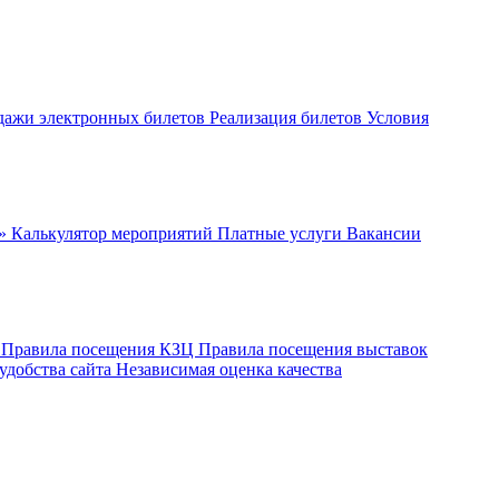
дажи электронных билетов
Реализация билетов
Условия
ч»
Калькулятор мероприятий
Платные услуги
Вакансии
ы
Правила посещения КЗЦ
Правила посещения выставок
удобства сайта
Независимая оценка качества