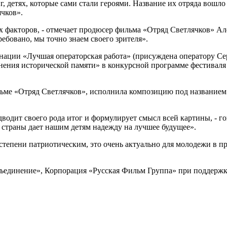
, детях, которые сами стали героями. Название их отряда вошло
чков».
х факторов, - отмечает продюсер фильма «Отряд Светлячков» Ал
ребовано, мы точно знаем своего зрителя».
ации «Лучшая операторская работа» (присуждена оператору Сер
нения исторической памяти» в конкурсной программе фестиваля
ме «Отряд Светлячков», исполнила композицию под названием «П
водит своего рода итог и формулирует смысл всей картины, - го
 страны дает нашим детям надежду на лучшее будущее».
степени патриотическим, это очень актуально для молодежи в п
ъединение», Корпорация «Русская Фильм Группа» при поддерж