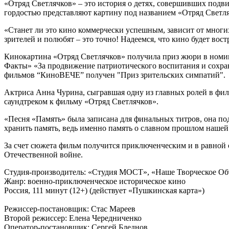
«Отряд Светлячков» – это история о детях, совершивших подвиг
гордостью представляют картину под названием «Отряд Светля
«Станет ли это кино коммерчески успешным, зависит от многи
зрителей и полюбят – это точно! Надеемся, что кино будет вост
Кинокартина «Отряд Светлячков» получила приз жюри в номин
Факты» «За продвижение патриотического воспитания и сохра
фильмов “КиноВЕЧЕ” получен "Приз зрительских симпатий".
Актриса Анна Чурина, сыгравшая одну из главных ролей в филь
саундтреком к фильму «Отряд Светлячков».
«Песня «Память» была записана для финальных титров, она под
хранить память, ведь именно память о славном прошлом нашей
За счет сюжета фильм получится приключенческим и в равной 
Отечественной войне.
Студия-производитель: «Студия МОСТ», «Наше Творческое Об
Жанр: военно-приключенческое историческое кино
Россия, 111 минут (12+) (действует «Пушкинская карта»)
Режиссер-постановщик: Стас Мареев
Второй режиссер: Елена Чередниченко
Оператор-постановщик: Сергей Бледнов