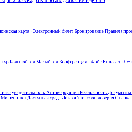
оакции
#ГолосКадра
Киносеанс для вас
Кинодетство
шкинская карта»
Электронный билет
Бронирование
Правила про
 тур
Большой зал
Малый зал
Конференц-зал
Фойе
Кинозал «Лу
мистскую деятельность
Антикоррупция
Безопасность
Документ
! Мошенники
Доступная среда
Детский телефон доверия
Оценка 