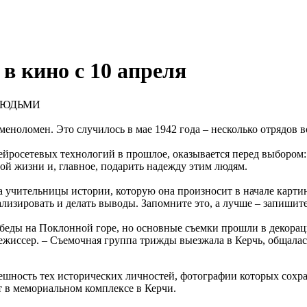
в кино с 10 апреля
 ЛЮДЬМИ
еноломен. Это случилось в мае 1942 года – несколько отрядов в
йросетевых технологий в прошлое, оказывается перед выбором
ой жизни и, главное, подарить надежду этим людям.
 учительницы истории, которую она произносит в начале карти
изировать и делать выводы. Запомните это, а лучше – запишите 
обеды на Поклонной горе, но основные съемки прошли в декор
режиссер. – Съемочная группа трижды выезжала в Керчь, общал
ешность тех исторических личностей, фотографии которых сохра
т в мемориальном комплексе в Керчи.