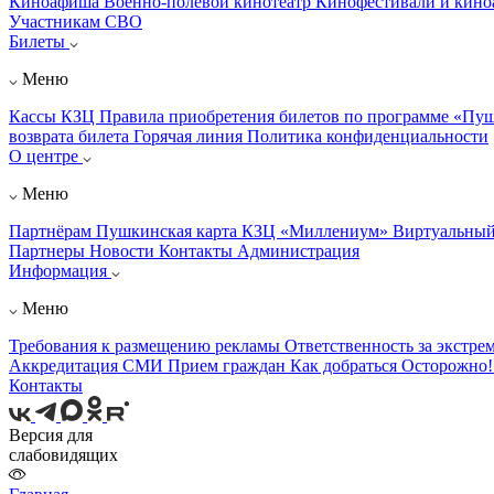
Киноафиша
Военно-полевой кинотеатр
Кинофестивали и кин
Участникам СВО
Билеты
Меню
Кассы КЗЦ
Правила приобретения билетов по программе «Пу
возврата билета
Горячая линия
Политика конфиденциальности
О центре
Меню
Партнёрам
Пушкинская карта
КЗЦ «Миллениум»
Виртуальный
Партнеры
Новости
Контакты
Администрация
Информация
Меню
Требования к размещению рекламы
Ответственность за экстре
Аккредитация СМИ
Прием граждан
Как добраться
Осторожно
Контакты
Версия для
слабовидящих