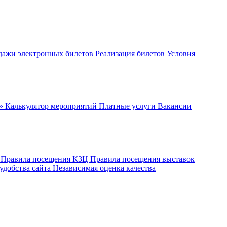
дажи электронных билетов
Реализация билетов
Условия
ч»
Калькулятор мероприятий
Платные услуги
Вакансии
ы
Правила посещения КЗЦ
Правила посещения выставок
удобства сайта
Независимая оценка качества