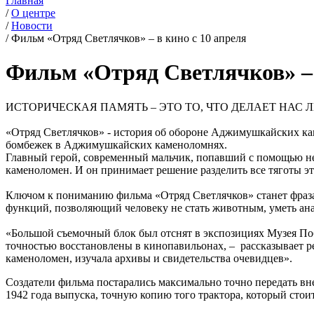
Главная
/
О центре
/
Новости
/
Фильм «Отряд Светлячков» – в кино с 10 апреля
Фильм «Отряд Светлячков» – 
ИСТОРИЧЕСКАЯ ПАМЯТЬ – ЭТО ТО, ЧТО ДЕЛАЕТ НАС
«Отряд Светлячков» - история об обороне Аджимушкайских кам
бомбежек в Аджимушкайских каменоломнях.
Главный герой, современный мальчик, попавший с помощью не
каменоломен. И он принимает решение разделить все тяготы эт
Ключом к пониманию фильма «Отряд Светлячков» станет фраза
функций, позволяющий человеку не стать животным, уметь анал
«Большой съемочный блок был отснят в экспозициях Музея П
точностью восстановлены в кинопавильонах, – рассказывает 
каменоломен, изучала архивы и свидетельства очевидцев».
Создатели фильма постарались максимально точно передать вн
1942 года выпуска, точную копию того трактора, который стои