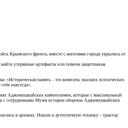
ойск Крымского фронта, вместе с жителями города укрылись от
: найти утерянные артефакты или помочь защитникам
ны: «Историческая память – это комплекс высших психических
себе навсегда».
ациях Аджимушкайских каменоломен, которые с максимальной
ась с сотрудниками Музея истории обороны Аджимушкайских
нились в архивах. Нашли и аутентичную технику – трактор