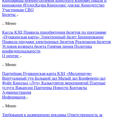
Киноафиша
Военно-полевой кинотеатр
Кинофестивали и
киноакции
#ГолосКадра
Киносеанс для вас
Кинодетство
Участникам СВО
Билеты
Меню
Кассы КЗЦ
Правила приобретения билетов по программе
«Пушкинская карта»
Электронный билет
Бронирование
Правила продажи электронных билетов
Реализация билетов
Условия возврата билета
Горячая линия
Политика
конфиденциальности
О центре
Меню
Партнёрам
Пушкинская карта
КЗЦ «Миллениум»
Виртуальный тур
Большой зал
Малый зал
Конференц-зал
Фойе
Кинозал «Луч»
Калькулятор мероприятий
Платные
услуги
Вакансии
Партнеры
Новости
Контакты
Администрация
Информация
Меню
Требования к размещению рекламы
Ответственность за