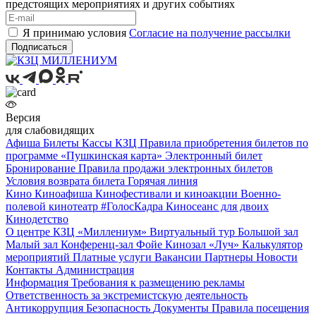
предстоящих мероприятиях и других событиях
Я принимаю условия
Согласие на получение рассылки
Подписаться
Версия
для слабовидящих
Афиша
Билеты
Кассы КЗЦ
Правила приобретения билетов по
программе «Пушкинская карта»
Электронный билет
Бронирование
Правила продажи электронных билетов
Условия возврата билета
Горячая линия
Кино
Киноафиша
Кинофестивали и киноакции
Военно-
полевой кинотеатр
#ГолосКадра
Киносеанс для двоих
Кинодетство
О центре
КЗЦ «Миллениум»
Виртуальный тур
Большой зал
Малый зал
Конференц-зал
Фойе
Кинозал «Луч»
Калькулятор
мероприятий
Платные услуги
Вакансии
Партнеры
Новости
Контакты
Администрация
Информация
Требования к размещению рекламы
Ответственность за экстремистскую деятельность
Антикоррупция
Безопасность
Документы
Правила посещения