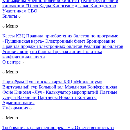
Киноафиша
Военно-полевой кинотеатр
Кинофестивали и
киноакции
#ГолосКадра
Киносеанс для вас
Кинодетство
Участникам СВО
Билеты
Меню
Кассы КЗЦ
Правила приобретения билетов по программе
«Пушкинская карта»
Электронный билет
Бронирование
Правила продажи электронных билетов
Реализация билетов
Условия возврата билета
Горячая линия
Политика
конфиденциальности
О центре
Меню
Партнёрам
Пушкинская карта
КЗЦ «Миллениум»
Виртуальный тур
Большой зал
Малый зал
Конференц-зал
Фойе
Кинозал «Луч»
Калькулятор мероприятий
Платные
услуги
Вакансии
Партнеры
Новости
Контакты
Администрация
Информация
Меню
Требования к размещению рекламы
Ответственность за