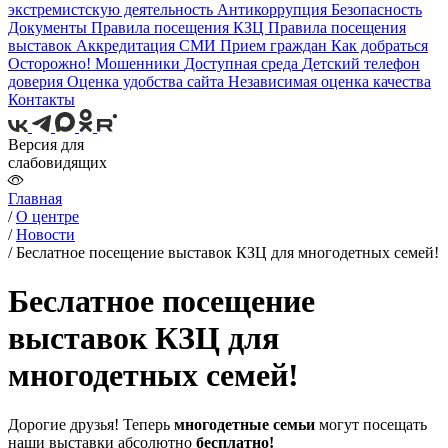
экстремистскую деятельность
Антикоррупция
Безопасность
Документы
Правила посещения КЗЦ
Правила посещения
выставок
Аккредитация СМИ
Прием граждан
Как добраться
Осторожно! Мошенники
Доступная среда
Детский телефон
доверия
Оценка удобства сайта
Независимая оценка качества
Контакты
Версия для
слабовидящих
Главная
/
О центре
/
Новости
/
Беслатное посещение выставок КЗЦ для многодетных семей!
Беслатное посещение
выставок КЗЦ для
многодетных семей!
Дорогие друзья! Теперь
многодетные семьи
могут посещать
наши выставки абсолютно
бесплатно!