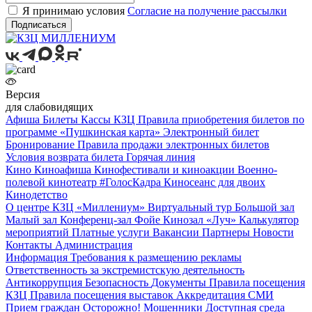
Я принимаю условия
Согласие на получение рассылки
Подписаться
Версия
для слабовидящих
Афиша
Билеты
Кассы КЗЦ
Правила приобретения билетов по
программе «Пушкинская карта»
Электронный билет
Бронирование
Правила продажи электронных билетов
Условия возврата билета
Горячая линия
Кино
Киноафиша
Кинофестивали и киноакции
Военно-
полевой кинотеатр
#ГолосКадра
Киносеанс для двоих
Кинодетство
О центре
КЗЦ «Миллениум»
Виртуальный тур
Большой зал
Малый зал
Конференц-зал
Фойе
Кинозал «Луч»
Калькулятор
мероприятий
Платные услуги
Вакансии
Партнеры
Новости
Контакты
Администрация
Информация
Требования к размещению рекламы
Ответственность за экстремистскую деятельность
Антикоррупция
Безопасность
Документы
Правила посещения
КЗЦ
Правила посещения выставок
Аккредитация СМИ
Прием граждан
Осторожно! Мошенники
Доступная среда