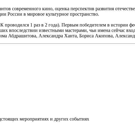
антов современного кино, оценка перспектив развития отечеств
ции России в мировое культурное пространство.
К проводился 1 раз в 2 года). Первым победителем в истории ф
вших впоследствии известными мастерами, чьи имена сейчас вхо
ма Абдрашитова, Александра Ханта, Бориса Акопова, Александ
дстоящих мероприятиях и других событиях