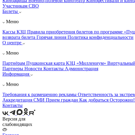
Киноафиша
Военно-полевой кинотеатр
Кинофестивали и кин
Участникам СВО
Билеты
Меню
Кассы КЗЦ
Правила приобретения билетов по программе «Пу
возврата билета
Горячая линия
Политика конфиденциальности
О центре
Меню
Партнёрам
Пушкинская карта
КЗЦ «Миллениум»
Виртуальный
Партнеры
Новости
Контакты
Администрация
Информация
Меню
Требования к размещению рекламы
Ответственность за экстре
Аккредитация СМИ
Прием граждан
Как добраться
Осторожно
Контакты
Версия для
слабовидящих