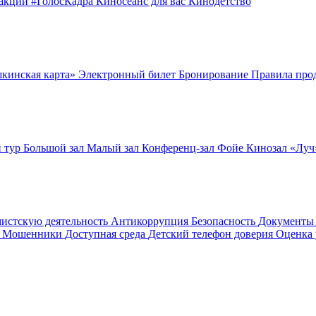
оакции
#ГолосКадра
Киносеанс для вас
Кинодетство
шкинская карта»
Электронный билет
Бронирование
Правила про
 тур
Большой зал
Малый зал
Конференц-зал
Фойе
Кинозал «Лу
мистскую деятельность
Антикоррупция
Безопасность
Документ
! Мошенники
Доступная среда
Детский телефон доверия
Оценка 