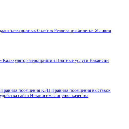
дажи электронных билетов
Реализация билетов
Условия
ч»
Калькулятор мероприятий
Платные услуги
Вакансии
ы
Правила посещения КЗЦ
Правила посещения выставок
удобства сайта
Независимая оценка качества