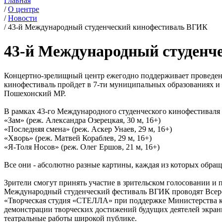
Главная
/
О центре
/
Новости
/
43-й Международный студенческий кинофестиваль ВГИК
43-й Международный студенч
Концертно-зрелищный центр ежегодно поддерживает проведени
кинофестиваль пройдет в 7-ти муниципальных образованиях и 
Пошехонский МР.
В рамках 43-го Международного студенческого кинофестиваля
«Зам» (реж. Александра Озерецкая, 30 м, 16+)
«Последняя смена» (реж. Аскер Унаев, 29 м, 16+)
«Хворь» (реж. Матвей Кораблев, 29 м, 16+)
«Я-Толя Носов» (реж. Олег Ершов, 21 м, 16+)
Все они - абсолютно разные картины, каждая из которых обращ
Зрители смогут принять участие в зрительском голосовании и 
Международный студенческий фестиваль ВГИК проводят Всер
«Творческая студия «СТЕЛЛА» при поддержке Министерства ку
демонстрации творческих достижений будущих деятелей экранн
театральные работы широкой публике.