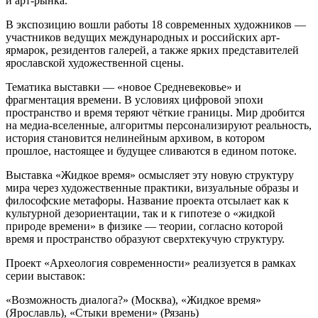
и арт-рынка.
В экспозицию вошли работы 18 современных художников —
участников ведущих международных и российских арт-
ярмарок, резидентов галерей, а также ярких представителей
ярославской художественной сцены.
Тематика выставки — «новое Средневековье» и
фрагментация времени. В условиях цифровой эпохи
пространство и время теряют чёткие границы. Мир дробится
на медиа-вселенные, алгоритмы персонализируют реальность,
история становится нелинейным архивом, в котором
прошлое, настоящее и будущее сливаются в едином потоке.
Выставка «Жидкое время» осмысляет эту новую структуру
мира через художественные практики, визуальные образы и
философские метафоры. Название проекта отсылает как к
культурной дезориентации, так и к гипотезе о «жидкой
природе времени» в физике — теории, согласно которой
время и пространство образуют сверхтекучую структуру.
Проект «Археология современности» реализуется в рамках
серии выставок:
«Возможность диалога?» (Москва), «Жидкое время»
(Ярославль), «Стыки времени» (Рязань)