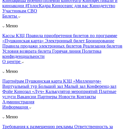
Киноафиша
Военно-полевой кинотеатр
Кинофестивали и
киноакции
#ГолосКадра
Киносеанс для вас
Кинодетство
Участникам СВО
Билеты
Меню
Кассы КЗЦ
Правила приобретения билетов по программе
«Пушкинская карта»
Электронный билет
Бронирование
Правила продажи электронных билетов
Реализация билетов
Условия возврата билета
Горячая линия
Политика
конфиденциальности
О центре
Меню
Партнёрам
Пушкинская карта
КЗЦ «Миллениум»
Виртуальный тур
Большой зал
Малый зал
Конференц-зал
Фойе
Кинозал «Луч»
Калькулятор мероприятий
Платные
услуги
Вакансии
Партнеры
Новости
Контакты
Администрация
Информация
Меню
Требования к размещению рекламы
Ответственность за