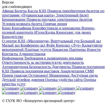
Версия
для слабовидящих
Афиша
Билеты
Кассы КЗЦ
Правила приобретения билетов по
программе «Пушкинская карта»
Электронный билет
Бронирование
Правила продажи электронных билетов
Условия возврата билета
Горячая линия
Кино
Киноафиша
Кинофестивали и киноакции
Военно-
полевой кинотеатр
#ГолосКадра
Киносеанс для двоих
Кинодетство
О центре
КЗЦ «Миллениум»
Виртуальный тур
Большой зал
Малый зал
Конференц-зал
Фойе
Кинозал «Луч»
Калькулятор
мероприятий
Платные услуги
Вакансии
Партнеры
Новости
Контакты
Администрация
Информация
Требования к размещению рекламы
Ответственность за экстремистскую деятельность
Антикоррупция
Безопасность
Документы
Правила посещения
КЗЦ
Правила посещения выставок
Аккредитация СМИ
Прием граждан
Осторожно! Мошенники
Доступная среда
Детский телефон доверия
Оценка удобства сайта
Оценка
качества услуг
© ГАУК ЯО «Концертно-зрелищный центр»