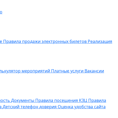
о
ие
Правила продажи электронных билетов
Реализация
лькулятор мероприятий
Платные услуги
Вакансии
ность
Документы
Правила посещения КЗЦ
Правила
да
Детский телефон доверия
Оценка удобства сайта