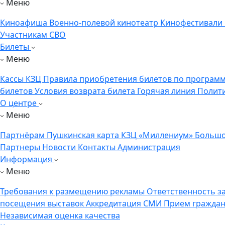
Меню
Киноафиша
Военно-полевой кинотеатр
Кинофестивали
Участникам СВО
Билеты
Меню
Кассы КЗЦ
Правила приобретения билетов по программ
билетов
Условия возврата билета
Горячая линия
Полит
О центре
Меню
Партнёрам
Пушкинская карта
КЗЦ «Миллениум»
Большо
Партнеры
Новости
Контакты
Администрация
Информация
Меню
Требования к размещению рекламы
Ответственность з
посещения выставок
Аккредитация СМИ
Прием гражда
Независимая оценка качества