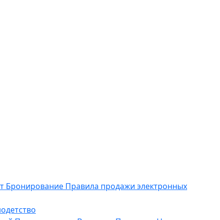
ет
Бронирование
Правила продажи электронных
одетство