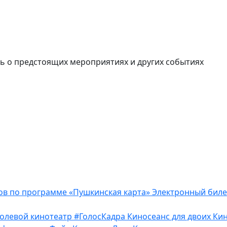
ь о предстоящих мероприятиях и других событиях
ов по программе «Пушкинская карта»
Электронный бил
олевой кинотеатр
#ГолосКадра
Киносеанс для двоих
Кин