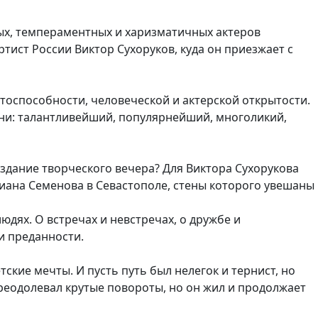
ных, темпераментных и харизматичных актеров
ист России Виктор Сухоруков, куда он приезжает с
тоспособности, человеческой и актерской открытости.
ени: талантливейший, популярнейший, многоликий,
оздание творческого вечера? Для Виктора Сухорукова
ана Семенова в Севастополе, стены которого увешаны
людях. О встречах и невстречах, о дружбе и
 и преданности.
тские мечты. И пусть путь был нелегок и тернист, но
преодолевал крутые повороты, но он жил и продолжает