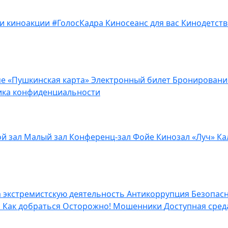
 и киноакции
#ГолосКадра
Киносеанс для вас
Кинодетств
е «Пушкинская карта»
Электронный билет
Бронирован
ика конфиденциальности
й зал
Малый зал
Конференц-зал
Фойе
Кинозал «Луч»
Ка
а экстремистскую деятельность
Антикоррупция
Безопас
н
Как добраться
Осторожно! Мошенники
Доступная сре