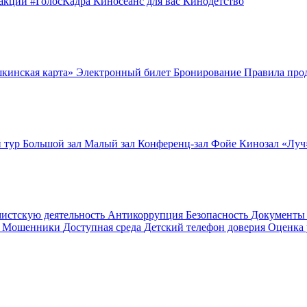
оакции
#ГолосКадра
Киносеанс для вас
Кинодетство
шкинская карта»
Электронный билет
Бронирование
Правила про
 тур
Большой зал
Малый зал
Конференц-зал
Фойе
Кинозал «Лу
мистскую деятельность
Антикоррупция
Безопасность
Документ
! Мошенники
Доступная среда
Детский телефон доверия
Оценка 