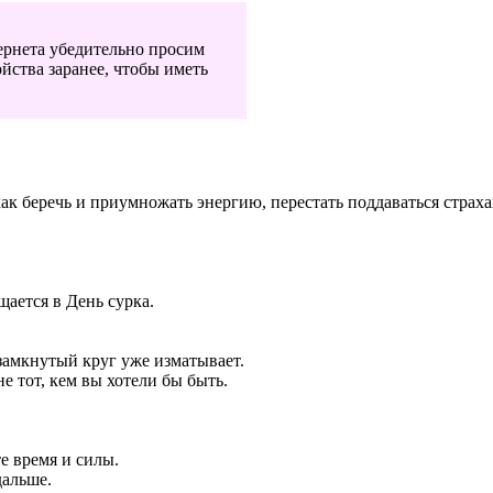
ернета убедительно просим
йства заранее, чтобы иметь
ак беречь и приумножать энергию, перестать поддаваться страх
щается в День сурка.
замкнутый круг уже изматывает.
е тот, кем вы хотели бы быть.
е время и силы.
дальше.