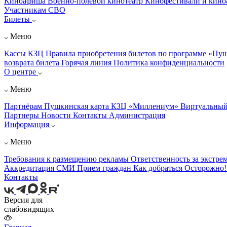
Киноафиша
Военно-полевой кинотеатр
Кинофестивали и кин
Участникам СВО
Билеты
Меню
Кассы КЗЦ
Правила приобретения билетов по программе «Пу
возврата билета
Горячая линия
Политика конфиденциальности
О центре
Меню
Партнёрам
Пушкинская карта
КЗЦ «Миллениум»
Виртуальный
Партнеры
Новости
Контакты
Администрация
Информация
Меню
Требования к размещению рекламы
Ответственность за экстре
Аккредитация СМИ
Прием граждан
Как добраться
Осторожно
Контакты
Версия для
слабовидящих