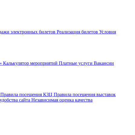
дажи электронных билетов
Реализация билетов
Условия
ч»
Калькулятор мероприятий
Платные услуги
Вакансии
ы
Правила посещения КЗЦ
Правила посещения выставок
удобства сайта
Независимая оценка качества