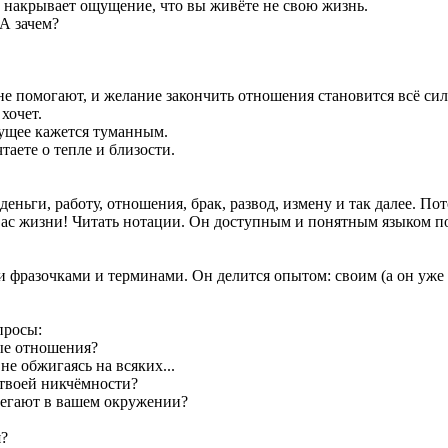
ще накрывает ощущение, что вы живёте не свою жизнь.
 А зачем?
не помогают, и желание закончить отношения становится всё сил
хочет.
удущее кажется туманным.
аете о тепле и близости.
деньги, работу, отношения, брак, развод, измену и так далее. П
ь вас жизни! Читать нотации. Он доступным и понятным языком п
 фразочками и терминами. Он делится опытом: своим (а он уже бо
просы:
вые отношения?
не обжигаясь на всяких...
 твоей никчёмности?
бегают в вашем окружении?
я?