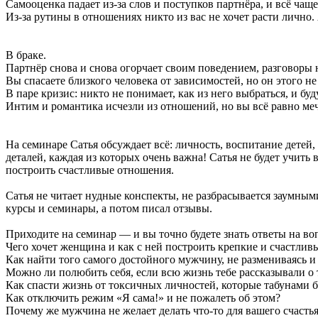
Самооценка падает из-за слов и поступков партнёра, и всё ча
Из-за рутины в отношениях никто из вас не хочет расти лично.
В браке.
Партнёр снова и снова огорчает своим поведением, разговоры 
Вы спасаете близкого человека от зависимостей, но он этого не 
В паре кризис: никто не понимает, как из него выбраться, и б
Интим и романтика исчезли из отношений, но вы всё равно мечт
На семинаре Сатья обсуждает всё: личность, воспитание детей, 
деталей, каждая из которых очень важна! Сатья не будет учит
построить счастливые отношения.
Сатья не читает нудные конспекты, не разбрасывается заумными
курсы и семинары, а потом писал отзывы.
Приходите на семинар — и вы точно будете знать ответы на во
Чего хочет женщина и как с ней построить крепкие и счастли
Как найти того самого достойного мужчину, не размениваясь и 
Можно ли полюбить себя, если всю жизнь тебе рассказывали о
Как спасти жизнь от токсичных личностей, которые табунами 
Как отключить режим «Я сама!» и не пожалеть об этом?
Почему же мужчина не желает делать что-то для вашего счасть