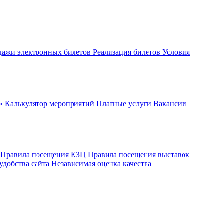
дажи электронных билетов
Реализация билетов
Условия
ч»
Калькулятор мероприятий
Платные услуги
Вакансии
ы
Правила посещения КЗЦ
Правила посещения выставок
удобства сайта
Независимая оценка качества