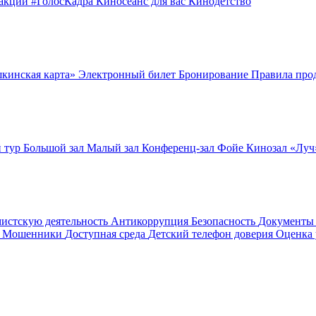
оакции
#ГолосКадра
Киносеанс для вас
Кинодетство
шкинская карта»
Электронный билет
Бронирование
Правила про
 тур
Большой зал
Малый зал
Конференц-зал
Фойе
Кинозал «Лу
мистскую деятельность
Антикоррупция
Безопасность
Документ
! Мошенники
Доступная среда
Детский телефон доверия
Оценка 