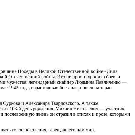
годовщине Победы в Великой Отечественной войне «Лица
ой Отечественной войны. Это не просто хроника боев, а
олами мужества: легендарный снайпер Людмила Павличенко —
е 1942 года, израсходовав боезапас, пошел на таран
я Суркова и Александра Твардовского. А также
етил 103-й день рождения. Михаил Николаевич — участник
 послевоенную жизнь он отразил в стихах и прозе, которыми
ышать голос поколения, завещавшего нам мир.