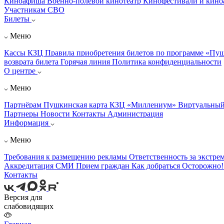
Киноафиша
Военно-полевой кинотеатр
Кинофестивали и кин
Участникам СВО
Билеты
Меню
Кассы КЗЦ
Правила приобретения билетов по программе «Пу
возврата билета
Горячая линия
Политика конфиденциальности
О центре
Меню
Партнёрам
Пушкинская карта
КЗЦ «Миллениум»
Виртуальный
Партнеры
Новости
Контакты
Администрация
Информация
Меню
Требования к размещению рекламы
Ответственность за экстре
Аккредитация СМИ
Прием граждан
Как добраться
Осторожно
Контакты
Версия для
слабовидящих