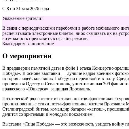
С 8 по 31 мая 2026 года
Уважаемые зрители!
В связи с периодическими перебоями в работе мобильного инт
распечатывать электронные билеты, либо скачивать их на устро
возможность предъявить в офлайн-режиме.
Благодарим за понимание.
О мероприятии
В преддверии памятной даты в фойе 1 этажа Концертно-зрели
Победы». В основе выставки — лучшие кадры военных фотокорр
история людей, ковавших Победу на передовой и в тылу. Сре
прошедшая Одессу и Севастополь, уничтожившая 309 фашистов;
вражеского «Юнкерса», защищая Ярославль.
Поэтический ряд состоит из стихов поэтов-фронтовиков: суров
проникновенные стихи поэта-фронтовика, жителя Ярославля М
Сталинградской битвы, командир батареи «катюш», прошедший 
делится со зрителями и молодым поколением.
Выставка «Лица Победы» — это возможность увидеть войну глаз