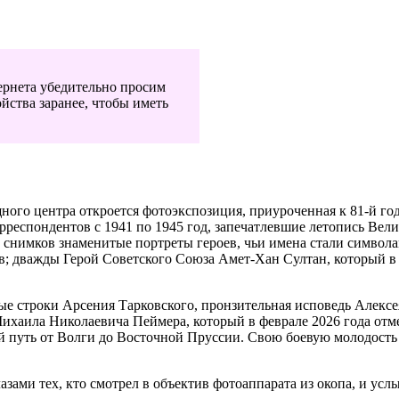
ернета убедительно просим
йства заранее, чтобы иметь
щного центра откроется фотоэкспозиция, приуроченная к 81-й 
еспондентов с 1941 по 1945 год, запечатлевшие летопись Велик
ди снимков знаменитые портреты героев, чьи имена стали симв
 дважды Герой Советского Союза Амет-Хан Султан, который в ма
ые строки Арсения Тарковского, пронзительная исповедь Алексе
ихаила Николаевича Пеймера, который в феврале 2026 года отм
путь от Волги до Восточной Пруссии. Свою боевую молодость и
ами тех, кто смотрел в объектив фотоаппарата из окопа, и усл