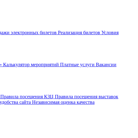
дажи электронных билетов
Реализация билетов
Условия
ч»
Калькулятор мероприятий
Платные услуги
Вакансии
ы
Правила посещения КЗЦ
Правила посещения выставок
удобства сайта
Независимая оценка качества