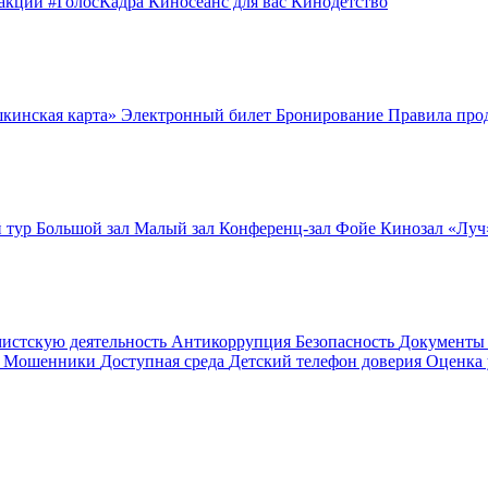
оакции
#ГолосКадра
Киносеанс для вас
Кинодетство
шкинская карта»
Электронный билет
Бронирование
Правила про
 тур
Большой зал
Малый зал
Конференц-зал
Фойе
Кинозал «Лу
мистскую деятельность
Антикоррупция
Безопасность
Документ
! Мошенники
Доступная среда
Детский телефон доверия
Оценка 