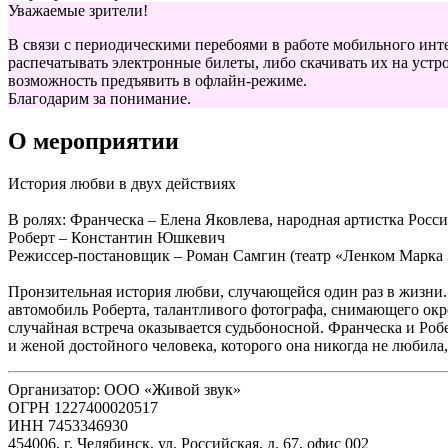
Уважаемые зрители!
В связи с периодическими перебоями в работе мобильного инт
распечатывать электронные билеты, либо скачивать их на устро
возможность предъявить в офлайн-режиме.
Благодарим за понимание.
О мероприятии
История любви в двух действиях
В ролях: Франческа – Елена Яковлева, народная артистка Росс
Роберт – Константин Юшкевич
Режиссер-постановщик – Роман Самгин (театр «Ленком Марка
Пронзительная история любви, случающейся один раз в жизни. 
автомобиль Роберта, талантливого фотографа, снимающего окре
случайная встреча оказывается судьбоносной. Франческа и Роб
и женой достойного человека, которого она никогда не любила,
Организатор: ООО «Живой звук»
ОГРН 1227400020517
ИНН 7453346930
454006, г. Челябинск, ул. Российская, д. 67, офис 002