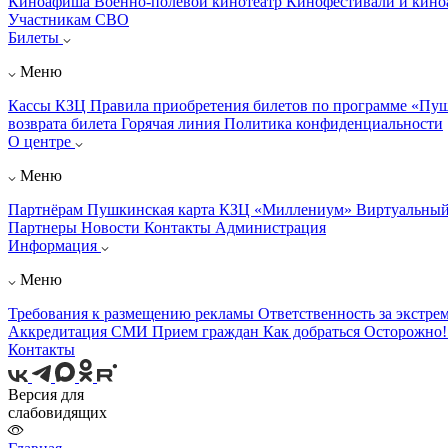
Киноафиша
Военно-полевой кинотеатр
Кинофестивали и кин
Участникам СВО
Билеты
Меню
Кассы КЗЦ
Правила приобретения билетов по программе «Пу
возврата билета
Горячая линия
Политика конфиденциальности
О центре
Меню
Партнёрам
Пушкинская карта
КЗЦ «Миллениум»
Виртуальный
Партнеры
Новости
Контакты
Администрация
Информация
Меню
Требования к размещению рекламы
Ответственность за экстре
Аккредитация СМИ
Прием граждан
Как добраться
Осторожно
Контакты
Версия для
слабовидящих