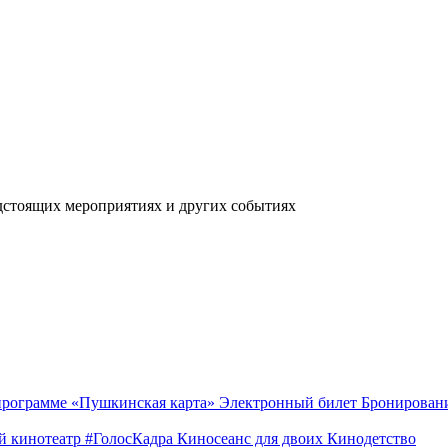
дстоящих мероприятиях и других событиях
 программе «Пушкинская карта»
Электронный билет
Бронирован
й кинотеатр
#ГолосКадра
Киносеанс для двоих
Кинодетство