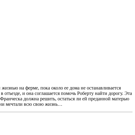
жизнью на ферме, пока около ее дома не останавливается
 отъезде, и она соглашается помочь Роберту найти дорогу. Эта
о Франческа должна решить, остаться ли ей преданной матерью
е они мечтали всю свою жизнь…