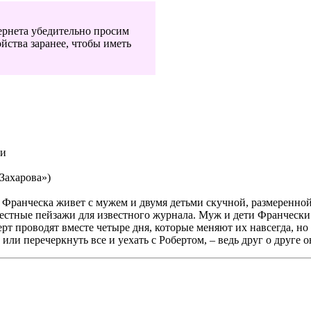
ернета убедительно просим
йства заранее, чтобы иметь
ии
 Захарова»)
Франческа живет с мужем и двумя детьми скучной, размеренной 
стные пейзажи для известного журнала. Муж и дети Франчески в
ерт проводят вместе четыре дня, которые меняют их навсегда, н
 или перечеркнуть все и уехать с Робертом, – ведь друг о друг